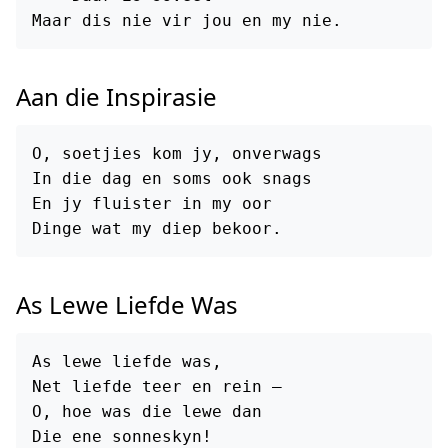
Aan die Inspirasie
O, soetjies kom jy, onverwags

In die dag en soms ook snags

En jy fluister in my oor

As Lewe Liefde Was
As lewe liefde was,

Net liefde teer en rein —

O, hoe was die lewe dan
