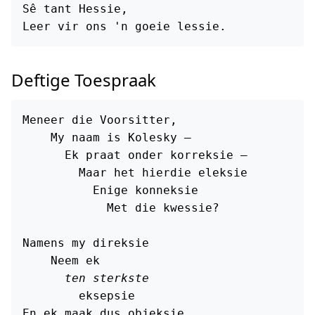
Sê tant Hessie,

Deftige Toespraak
Meneer die Voorsitter,

    My naam is Kolesky —

      Ek praat onder korreksie —

        Maar het hierdie eleksie

          Enige konneksie

            Met die kwessie?

Namens my direksie

    Neem ek

ten sterkste
        eksepsie

En ek maak dus objeksie
