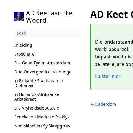
AD Keet
AD Keet aan die
Woord
Die onderstaand
Inleiding
werk bespreek.
Vroeë Jare
bepaal word nie 
Die Goue Tyd in Amsterdam
se latere jare o
Drie Onvergeetlike Vlaminge
Luister hier
'n Briljante Staatsman en
Diplomaat
'n Hollands-Afrikaanse
Aristokraat
Ouderdom
Die Vryheidsdeputasie
Senekal en Mediese Praktyk
Noorskloof en Sy Skulpgruis