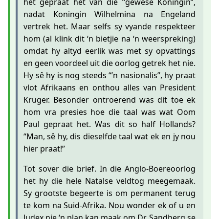
het gepraat het van die “gewese Koningin”,
nadat Koningin Wilhelmina na Engeland
vertrek het. Maar selfs sy vyande respekteer
hom (al klink dit ‘n bietjie na ‘n weerspreking)
omdat hy altyd eerlik was met sy opvattings
en geen voordeel uit die oorlog getrek het nie.
Hy sê hy is nog steeds “’n nasionalis”, hy praat
vlot Afrikaans en onthou alles van President
Kruger. Besonder ontroerend was dit toe ek
hom vra presies hoe die taal was wat Oom
Paul gepraat het. Was dit so half Hollands?
“Man, sê hy, dis dieselfde taal wat ek en jy nou
hier praat!”
Tot sover die brief. In die Anglo-Boereoorlog
het hy die hele Natalse veldtog meegemaak.
Sy grootste begeerte is om permanent terug
te kom na Suid-Afrika. Nou wonder ek of u en
Judex nie ‘n plan kan maak om Dr. Sandberg se