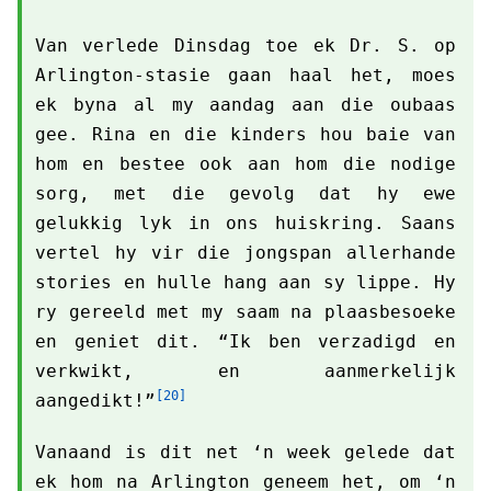
Van verlede Dinsdag toe ek Dr. S. op
Arlington-stasie gaan haal het, moes
ek byna al my aandag aan die oubaas
gee. Rina en die kinders hou baie van
hom en bestee ook aan hom die nodige
sorg, met die gevolg dat hy ewe
gelukkig lyk in ons huiskring. Saans
vertel hy vir die jongspan allerhande
stories en hulle hang aan sy lippe. Hy
ry gereeld met my saam na plaasbesoeke
en geniet dit. “Ik ben verzadigd en
verkwikt, en aanmerkelijk
[20]
aangedikt!”
Vanaand is dit net ‘n week gelede dat
ek hom na Arlington geneem het, om ‘n