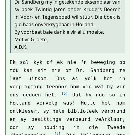
Dr. Sandberg my ‘n getekende eksemplaar van
sy boek Twintig Jaren onder Krugers Boeren
in Voor- en Tegenspoed wil stuur. Die boek is
glo haas onverkrygbaar in Holland.
By voorbaat baie dankie vir al u moeite.
Met vr. Groete,
A.D.K.
Ek sal kyk of ek nie ‘n beweging op
tou kan sit nie om Dr. Sandberg te
laat uitkom. Ons as volk het ‘n
verpligting teenoor hom vir wat hy vir
[6]
ons gedoen het.
Dat hy nou so in
Holland vervolg was! Hulle het hom
ontkieser, sy hele biblioteek verbrand
en sy besittings verbeurd veArklaar,
oor sy houding in die Tweede
[7]