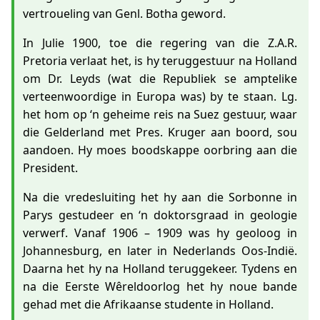
vertroueling van Genl. Botha geword.
In Julie 1900, toe die regering van die Z.A.R.
Pretoria verlaat het, is hy teruggestuur na Holland
om Dr. Leyds (wat die Republiek se amptelike
verteenwoordige in Europa was) by te staan. Lg.
het hom op ‘n geheime reis na Suez gestuur, waar
die Gelderland met Pres. Kruger aan boord, sou
aandoen. Hy moes boodskappe oorbring aan die
President.
Na die vredesluiting het hy aan die Sorbonne in
Parys gestudeer en ‘n doktorsgraad in geologie
verwerf. Vanaf 1906 – 1909 was hy geoloog in
Johannesburg, en later in Nederlands Oos-Indië.
Daarna het hy na Holland teruggekeer. Tydens en
na die Eerste Wêreldoorlog het hy noue bande
gehad met die Afrikaanse studente in Holland.