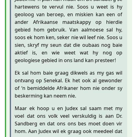
hartewens te vervul nie. Soos u weet is hy
geoloog van beroep, en miskien kan een of
ander Afrikaanse maatskappy op hierdie
gebied hom gebruik. Van aalmoese sal hy,
soos ek hom ken, seker nie wil leef nie. Soos u
sien, skryf my seun dat die oubaas nog baie
aktief is, en wie weet wat hy nog op
geologiese gebied in ons land kan presteer!
Ek sal hom baie graag dikwels as my gas wil
ontvang op Senekal. Ek het ook al gewonder
of ‘n bemiddelde Afrikaner hom nie onder sy
beskerming kan neem nie.
Maar ek hoop u en Judex sal saam met my
voel dat ons volk veel verskuldig is aan Dr.
Sandberg en dat ons ons bes moet doen vir
hom. Aan Judex wil ek graag ook meedeel dat