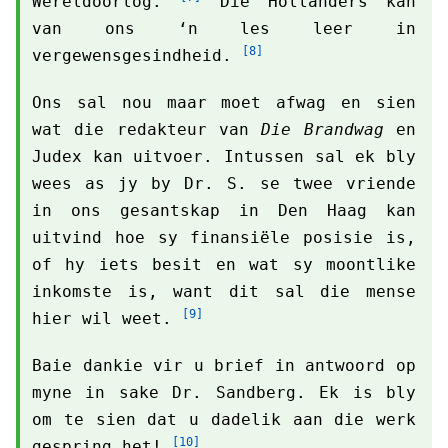
Wêreldoorlog.
Die Hollanders kan
van ons ‘n les leer in
[8]
vergewensgesindheid.
Ons sal nou maar moet afwag en sien
wat die redakteur van
Die Brandwag
en
Judex kan uitvoer. Intussen sal ek bly
wees as jy by Dr. S. se twee vriende
in ons gesantskap in Den Haag kan
uitvind hoe sy finansiële posisie is,
of hy iets besit en wat sy moontlike
inkomste is, want dit sal die mense
[9]
hier wil weet.
Baie dankie vir u brief in antwoord op
myne in sake Dr. Sandberg. Ek is bly
om te sien dat u dadelik aan die werk
[10]
gespring het!