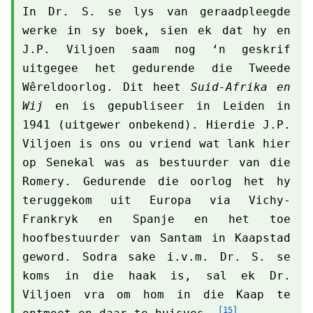
In Dr. S. se lys van geraadpleegde
werke in sy boek, sien ek dat hy en
J.P. Viljoen saam nog ‘n geskrif
uitgegee het gedurende die Tweede
Wêreldoorlog. Dit heet
Suid-Afrika en
Wij
en is gepubliseer in Leiden in
1941 (uitgewer onbekend). Hierdie J.P.
Viljoen is ons ou vriend wat lank hier
op Senekal was as bestuurder van die
Romery. Gedurende die oorlog het hy
teruggekom uit Europa via Vichy-
Frankryk en Spanje en het toe
hoofbestuurder van Santam in Kaapstad
geword. Sodra sake i.v.m. Dr. S. se
koms in die haak is, sal ek Dr.
Viljoen vra om hom in die Kaap te
[15]