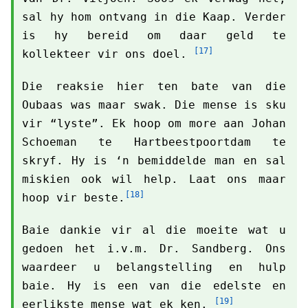
sal hy hom ontvang in die Kaap. Verder
is hy bereid om daar geld te
[17]
kollekteer vir ons doel.
Die reaksie hier ten bate van die
Oubaas was maar swak. Die mense is sku
vir “lyste”. Ek hoop om more aan Johan
Schoeman te Hartbeestpoortdam te
skryf. Hy is ‘n bemiddelde man en sal
miskien ook wil help. Laat ons maar
[18]
hoop vir beste.
Baie dankie vir al die moeite wat u
gedoen het i.v.m. Dr. Sandberg. Ons
waardeer u belangstelling en hulp
baie. Hy is een van die edelste en
[19]
eerlikste mense wat ek ken.