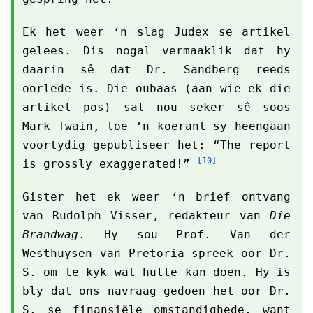
Ek het weer ‘n slag Judex se artikel
gelees. Dis nogal vermaaklik dat hy
daarin sê dat Dr. Sandberg reeds
oorlede is. Die oubaas (aan wie ek die
artikel pos) sal nou seker sê soos
Mark Twain, toe ‘n koerant sy heengaan
voortydig gepubliseer het: “The report
[10]
is grossly exaggerated!”
Gister het ek weer ‘n brief ontvang
van Rudolph Visser, redakteur van
Die
Brandwag
. Hy sou Prof. Van der
Westhuysen van Pretoria spreek oor Dr.
S. om te kyk wat hulle kan doen. Hy is
bly dat ons navraag gedoen het oor Dr.
S. se finansiële omstandighede, want