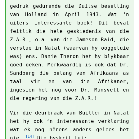
gedruk gedurende die Duitse besetting
van Holland in April 1943. Wat ‘n
uiters interessante boek! Dit bevat
feitlik die hele geskiedenis van die
Z.A.R., o.a. van die Jameson Raid, die
verslae in Natal (waarvan hy ooggetuie
was) ens. Danie Theron het hy blykbaar
goed geken. Merkwaardig is ook dat Dr.
Sandberg die belang van Afrikaans as
taal vir en van die Afrikaner,
ingesien het nog voor Dr. Mansvelt en
die regering van die Z.A.R.!
Vir die deurbraak van Builler in Natal
het hy ook ‘n interessante verklaring
wat ek nog nêrens anders gelees het
[14]
nie.
Die byskrif lui: