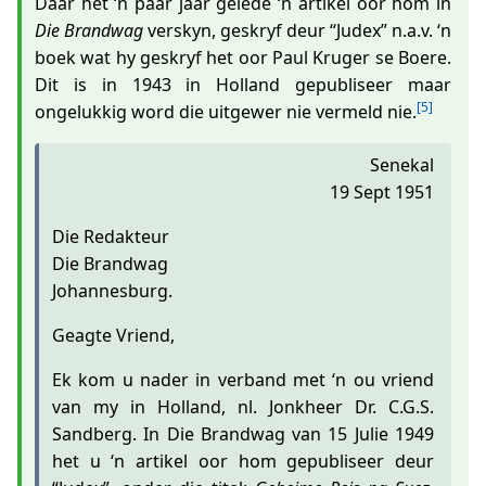
Daar het ‘n paar jaar gelede ‘n artikel oor hom in
Die Brandwag
verskyn, geskryf deur “Judex” n.a.v. ‘n
boek wat hy geskryf het oor Paul Kruger se Boere.
Dit is in 1943 in Holland gepubliseer maar
[5]
ongelukkig word die uitgewer nie vermeld nie.
Senekal
19 Sept 1951
Die Redakteur
Die Brandwag
Johannesburg.
Geagte Vriend,
Ek kom u nader in verband met ‘n ou vriend
van my in Holland, nl. Jonkheer Dr. C.G.S.
Sandberg. In Die Brandwag van 15 Julie 1949
het u ‘n artikel oor hom gepubliseer deur