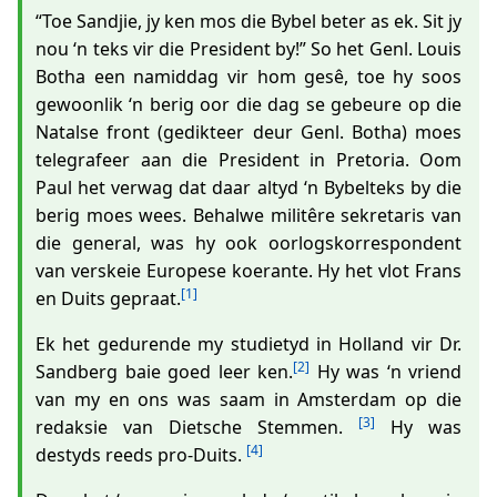
“Toe Sandjie, jy ken mos die Bybel beter as ek. Sit jy
nou ‘n teks vir die President by!” So het Genl. Louis
Botha een namiddag vir hom gesê, toe hy soos
gewoonlik ‘n berig oor die dag se gebeure op die
Natalse front (gedikteer deur Genl. Botha) moes
telegrafeer aan die President in Pretoria. Oom
Paul het verwag dat daar altyd ‘n Bybelteks by die
berig moes wees. Behalwe militêre sekretaris van
die general, was hy ook oorlogskorrespondent
van verskeie Europese koerante. Hy het vlot Frans
[1]
en Duits gepraat.
Ek het gedurende my studietyd in Holland vir Dr.
[2]
Sandberg baie goed leer ken.
Hy was ‘n vriend
van my en ons was saam in Amsterdam op die
[3]
redaksie van Dietsche Stemmen.
Hy was
[4]
destyds reeds pro-Duits.