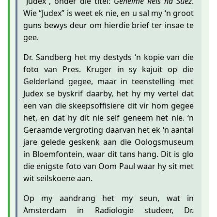
“Judex”, onder die titel:
Geheime Reis na Suez
.
Wie “Judex” is weet ek nie, en u sal my ‘n groot
guns bewys deur om hierdie brief ter insae te
gee.
Dr. Sandberg het my destyds ‘n kopie van die
foto van Pres. Kruger in sy kajuit op die
Gelderland gegee, maar in teenstelling met
Judex se byskrif daarby, het hy my vertel dat
een van die skeepsoffisiere dit vir hom gegee
het, en dat hy dit nie self geneem het nie. ‘n
Geraamde vergroting daarvan het ek ‘n aantal
jare gelede geskenk aan die Oologsmuseum
in Bloemfontein, waar dit tans hang. Dit is glo
die enigste foto van Oom Paul waar hy sit met
wit seilskoene aan.
Op my aandrang het my seun, wat in
Amsterdam in Radiologie studeer, Dr.