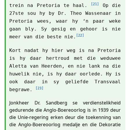
[21]
trein na Pretoria te haal.
Op die
27ste sou hy by Dr. Theo Wassenaar in
Pretoria wees, waar hy ‘n paar weke
gaan bly. Sy gesig en gehoor is nie
[22]
meer van die beste nie.
Kort nadat hy hier weg is na Pretoria
is hy daar hertroud met die weduwee
Aletta van Heerden, en nie lank na die
huwelik nie, is hy daar oorlede. Hy is
ook daar in sy geliefde Transvaal
[23]
begrawe.
Jonkheer Dr. Sandberg se verdienstelikheid
gedurende die Anglo-Boereoorlog is in 1939 deur
die Unie-regering erken deur die toekenning van
die Anglo-Boereoorlog medalje en die Dekoratie