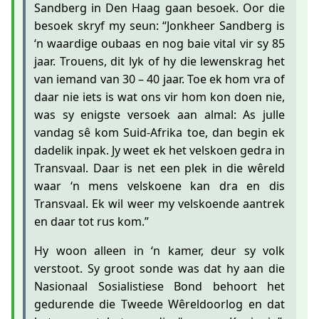
Sandberg in Den Haag gaan besoek. Oor die
besoek skryf my seun: “Jonkheer Sandberg is
‘n waardige oubaas en nog baie vital vir sy 85
jaar. Trouens, dit lyk of hy die lewenskrag het
van iemand van 30 – 40 jaar. Toe ek hom vra of
daar nie iets is wat ons vir hom kon doen nie,
was sy enigste versoek aan almal: As julle
vandag sê kom Suid-Afrika toe, dan begin ek
dadelik inpak. Jy weet ek het velskoen gedra in
Transvaal. Daar is net een plek in die wêreld
waar ‘n mens velskoene kan dra en dis
Transvaal. Ek wil weer my velskoende aantrek
en daar tot rus kom.”
Hy woon alleen in ‘n kamer, deur sy volk
verstoot. Sy groot sonde was dat hy aan die
Nasionaal Sosialistiese Bond behoort het
gedurende die Tweede Wêreldoorlog en dat