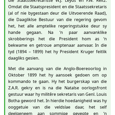
die Staatssekretarisse W.J. Leyds en F.W. Reitz.
Omdat die Staatspresident en die Staatssekretaris
(al of nie bygestaan deur die Uitvoerende Raad),
die Daagliklse Bestuur van die regering gevom
het, het alle amptelike regeringstukke deur sy
hande gegaan. Na ‘n paar aanvanklike
skrobberings het die President hom as ‘n
bekwame en getroue amptenaar aanvaar. In die
tyd (1894 – 1899) het hy President Kruger feitlik
daagliks gesien.
Met die aanvang van die Anglo-Boereoorlog in
Oktober 1899 het hy aansoek gedoen om op
kommando te gaan. Hy het burgerskap van die
Z.A.R. gekry en is na die Natalse oorlogsfront
gestuur waar hy militêre sekretaris van Genl. Louis
Botha geword het. In hierdie hoedanigheid was hy
ooggetuie van die veldslae daar, het self
deelgeneem aan sommige gevegte en ‘n