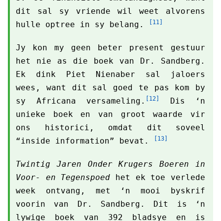
dit sal sy vriende wil weet alvorens
[11]
hulle optree in sy belang.
Jy kon my geen beter present gestuur
het nie as die boek van Dr. Sandberg.
Ek dink Piet Nienaber sal jaloers
wees, want dit sal goed te pas kom by
[12]
sy Africana versameling.
Dis ‘n
unieke boek en van groot waarde vir
ons historici, omdat dit soveel
[13]
“inside information” bevat.
Twintig Jaren Onder Krugers Boeren in
Voor- en Tegenspoed
het ek toe verlede
week ontvang, met ‘n mooi byskrif
voorin van Dr. Sandberg. Dit is ‘n
lywige boek van 392 bladsye en is