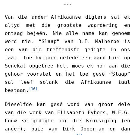
- - -
Van die ander Afrikaanse digters sal ek
altyd met die grootste waardering en
ontsag bejeën. Nie alle name kan genoem
word nie. “Slaap” van D.F. Malherbe is
een van die treffendste gedigte in ons
taal. Toe hy jare gelede een aand hier op
Senekal opgetree het, moes ek hom aan die
gehoor voorstel en het toe gesê “Slaap”
sal leef solank die Afrikaanse taal
[16]
bestaan.
Dieselfde kan gesê word van groot dele
van die werk van Elisabeth Eybers, W.E.G.
Louw se gedigte oor die Kruisiging (en
ander), baie van Dirk Opperman en dan