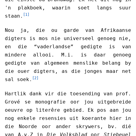
'n plakboek, waarin soet langs suur
[1]
staan.
Nou ja, die ou garde van Afrikaanse
digters is mos nie universeel genoeg nie,
en die “vaderlandse” gedigte is van
mindere allooi. M.i. is daar genoeg
gedigte van algemeen menslike belang by
die ouer digters, as die jonges maar net
[2]
sal soek.
Hartlik dank vir die toesending van prof.
Grové se monografie oor jou uitgebreide
oeuvre op literêre gebied. Ek pos aan jou
nog enkele resensies uit koerante hier in
die Noorde oor ander skrywers, bv. dié
van A.v.Z in
Die Volksblad
oor
Stiebeuel