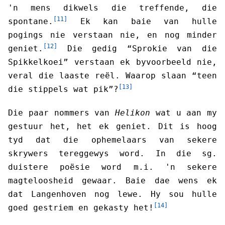
'n mens dikwels die treffende, die
[11]
spontane.
Ek kan baie van hulle
pogings nie verstaan nie, en nog minder
[12]
geniet.
Die gedig “Sprokie van die
Spikkelkoei” verstaan ek byvoorbeeld nie,
veral die laaste reël. Waarop slaan “teen
[13]
die stippels wat pik”?
Die paar nommers van
Helikon
wat u aan my
gestuur het, het ek geniet. Dit is hoog
tyd dat die ophemelaars van sekere
skrywers tereggewys word. In die sg.
duistere poësie word m.i. 'n sekere
magteloosheid gewaar. Baie dae wens ek
dat Langenhoven nog lewe. Hy sou hulle
[14]
goed gestriem en gekasty het!