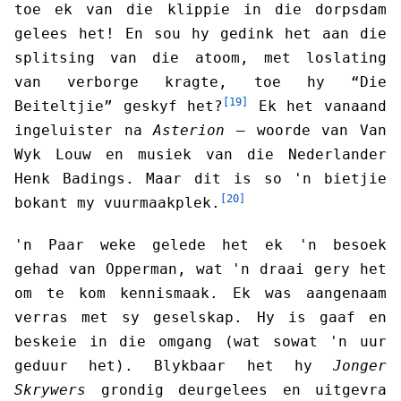
toe ek van die klippie in die dorpsdam
gelees het! En sou hy gedink het aan die
splitsing van die atoom, met loslating
van verborge kragte, toe hy “Die
[19]
Beiteltjie” geskyf het?
Ek het vanaand
ingeluister na
Asterion
— woorde van Van
Wyk Louw en musiek van die Nederlander
Henk Badings. Maar dit is so 'n bietjie
[20]
bokant my vuurmaakplek.
'n Paar weke gelede het ek 'n besoek
gehad van Opperman, wat 'n draai gery het
om te kom kennismaak. Ek was aangenaam
verras met sy geselskap. Hy is gaaf en
beskeie in die omgang (wat sowat 'n uur
geduur het). Blykbaar het hy
Jonger
Skrywers
grondig deurgelees en uitgevra