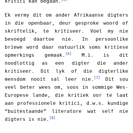
kritici kan begaan.
Ek vermy dit om ander Afrikaanse digters
in die openbaar, deur gesproke woord of
skriftelik, te kritiseer. Voel my nie
bevoegd daartoe nie. In persoonlike
briewe word daar natuurlik soms kritiese
[6]
opmerkings gemaak.
M.i. is dit
noodlottig as een digter die ander
kritiseer. Dit lyk of die digterlike
[7]
mensdom nooit sal leer nie.
Dit sou
veel beter wees om, soos in sommige Wes-
Europese lande, die kritiek oor te laat
aan professionele kritici, d.w.s. kundige
“buitestaande” literatore wat self nie
[8]
digters is nie.
- - -