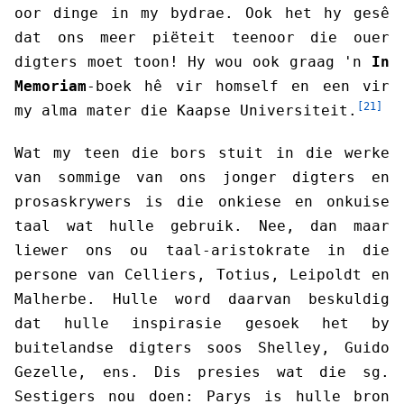
oor dinge in my bydrae. Ook het hy gesê
dat ons meer piëteit teenoor die ouer
digters moet toon! Hy wou ook graag 'n
In
Memoriam
-boek hê vir homself en een vir
[21]
my alma mater die Kaapse Universiteit.
Wat my teen die bors stuit in die werke
van sommige van ons jonger digters en
prosaskrywers is die onkiese en onkuise
taal wat hulle gebruik. Nee, dan maar
liewer ons ou taal-aristokrate in die
persone van Celliers, Totius, Leipoldt en
Malherbe. Hulle word daarvan beskuldig
dat hulle inspirasie gesoek het by
buitelandse digters soos Shelley, Guido
Gezelle, ens. Dis presies wat die sg.
Sestigers nou doen: Parys is hulle bron