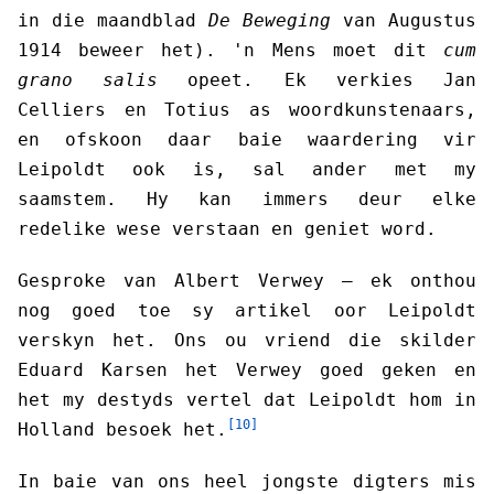
in die maandblad
De Beweging
van Augustus
1914 beweer het). 'n Mens moet dit
cum
grano salis
opeet. Ek verkies Jan
Celliers en Totius as woordkunstenaars,
en ofskoon daar baie waardering vir
Leipoldt ook is, sal ander met my
saamstem. Hy kan immers deur elke
redelike wese verstaan en geniet word.
Gesproke van Albert Verwey — ek onthou
nog goed toe sy artikel oor Leipoldt
verskyn het. Ons ou vriend die skilder
Eduard Karsen het Verwey goed geken en
het my destyds vertel dat Leipoldt hom in
[10]
Holland besoek het.
In baie van ons heel jongste digters mis