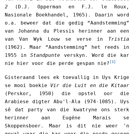
2
(D.J. Opperman en F.J. le Roux,
Nasionale Boekhandel, 1965). Daarin word
o.a. beweer dat die gedig “Aandstemming”
van Johanna du Plessis herinner aan een
van Van Wyk Louw se verse in
Tristia
(1962). Maar “Aandstemming” het reeds in
1955 in
Standpunte
verskyn. Word die kar
[3]
nie hier voor die perde gespan nie?
Gisteraand lees ek toevallig in Uys Krige
se mooi boekie
Vir die Luit en die Kitaar
(Perskor, 1950) die opstel oor die
Arabiese digter Abu'l-Ala (974-1085). Uys
sê dat party van die kwatryne ons sterk
herinner aan Eugéne Marais se
Skoppensboer. Maar is dit nie weer 'n
geval waar die kar voor die perde gespan