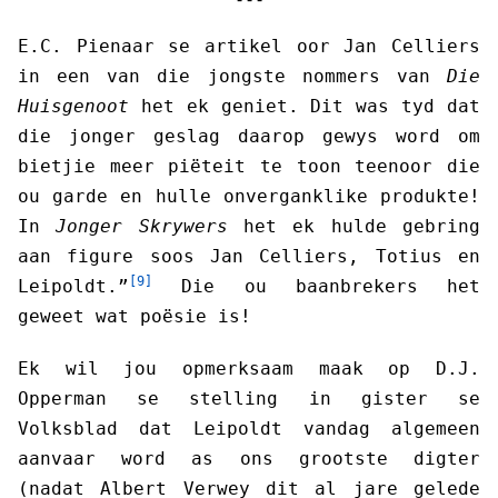
E.C. Pienaar se artikel oor Jan Celliers
in een van die jongste nommers van
Die
Huisgenoot
het ek geniet. Dit was tyd dat
die jonger geslag daarop gewys word om
bietjie meer piëteit te toon teenoor die
ou garde en hulle onverganklike produkte!
In
Jonger Skrywers
het ek hulde gebring
aan figure soos Jan Celliers, Totius en
[9]
Leipoldt.”
Die ou baanbrekers het
geweet wat poësie is!
Ek wil jou opmerksaam maak op D.J.
Opperman se stelling in gister se
Volksblad dat Leipoldt vandag algemeen
aanvaar word as ons grootste digter
(nadat Albert Verwey dit al jare gelede