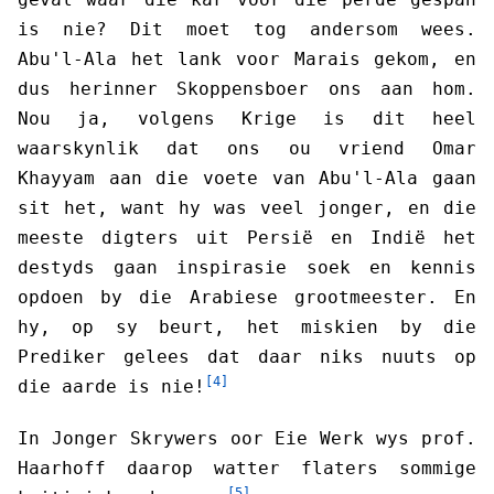
is nie? Dit moet tog andersom wees.
Abu'l-Ala het lank voor Marais gekom, en
dus herinner Skoppensboer ons aan hom.
Nou ja, volgens Krige is dit heel
waarskynlik dat ons ou vriend Omar
Khayyam aan die voete van Abu'l-Ala gaan
sit het, want hy was veel jonger, en die
meeste digters uit Persië en Indië het
destyds gaan inspirasie soek en kennis
opdoen by die Arabiese grootmeester. En
hy, op sy beurt, het miskien by die
Prediker gelees dat daar niks nuuts op
[4]
die aarde is nie!
In Jonger Skrywers oor Eie Werk wys prof.
Haarhoff daarop watter flaters sommige
[5]