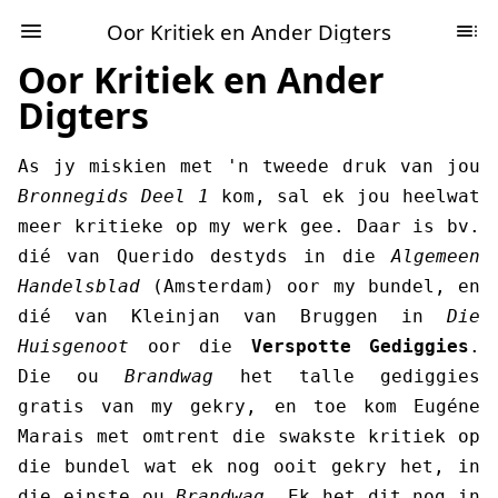
Oor Kritiek en Ander Digters
Oor Kritiek en Ander
Digters
As jy miskien met 'n tweede druk van jou
Bronnegids Deel 1
kom, sal ek jou heelwat
meer kritieke op my werk gee. Daar is bv.
dié van Querido destyds in die
Algemeen
Handelsblad
(Amsterdam) oor my bundel, en
dié van Kleinjan van Bruggen in
Die
Huisgenoot
oor die
Verspotte Gediggies
.
Die ou
Brandwag
het talle gediggies
gratis van my gekry, en toe kom Eugéne
Marais met omtrent die swakste kritiek op
die bundel wat ek nog ooit gekry het, in
die einste ou
Brandwag
. Ek het dit nog in