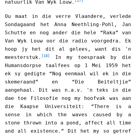
[17]
natuurlik Van Wyk Louw.
Ou maat in die verre Vlaandere, verlede
Sondagaand het Anna Neethling-Pohl, Jan
Schutte en nog ander die hele “Raka” van
Van Wyk Louw oor die radio voorgedra. Ek
hoop jy het dit al gelees, want dis 'n
[18]
meesterstuk.
In my toespraak by die
Humansdorpse taalfees op 1 Mei 1959 het
ek sy gedigte “Nog eenmaal wil ek in die
skemeraand” en “Die Beiteltjie”
aangehaal. Dit was n.a.v. 'n teks in die
dae toe Filosofie nog my hoofvak was aan
die Kaapse Universiteit: “There is a
sense in which the waves caused by a
stone thrown into a pond, affect all time
and all existence.” Dit het my so getref