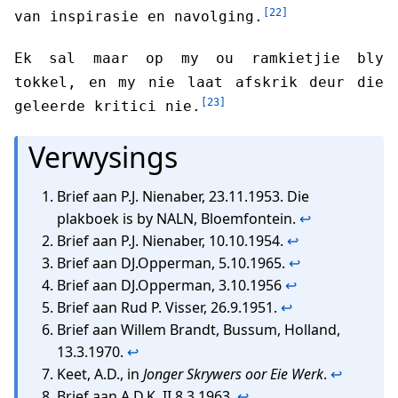
[22]
van inspirasie en navolging.
Ek sal maar op my ou ramkietjie bly
tokkel, en my nie laat afskrik deur die
[23]
geleerde kritici nie.
Verwysings
Brief aan P.J. Nienaber, 23.11.1953. Die
plakboek is by NALN, Bloemfontein.
↩
Brief aan P.J. Nienaber, 10.10.1954.
↩
Brief aan DJ.Opperman, 5.10.1965.
↩
Brief aan DJ.Opperman, 3.10.1956
↩
Brief aan Rud P. Visser, 26.9.1951.
↩
Brief aan Willem Brandt, Bussum, Holland,
13.3.1970.
↩
Keet, A.D., in
Jonger Skrywers oor Eie Werk
.
↩
Brief aan A.D.K. II 8.3.1963.
↩