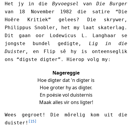
Het jy in die
Byvoegsel
van
Die Burger
van 18 November 1982 die satire “Die
Hoëre Kritiek” gelees? Die skrywer,
Philippus Snobler, het my laat skaterlag.
Dit gaan oor Lodewicus L. Langhaar se
jongste bundel gedigte,
Lig in die
Duister
, en Flip sê hy is onteenseglik
ons “digste digter”. Hierop volg my:
Nagereggie
Hoe digter dat 'n digter is
Hoe groter hy as digter.
En poësie vol duisternis
Maak alles vir ons ligter!
Wees gegroet! Die môrelig kom uit die
[15]
duister!